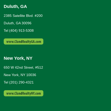
i
Duluth, GA
2385 Satellite Blvd. #200
o
Duluth, GA 30096
n
Tel (404) 913-5308
New York, NY
650 W 42nd Street, #512
New York, NY 10036
Tel (201) 290-4321