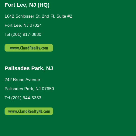
s
Fort Lee, NJ (HQ)
e
1642 Schlosser St, 2nd Fl, Suite #2
w
Fort Lee, NJ 07024
s
Tel (201) 917-3830
N
a
Palisades Park, NJ
v
242 Broad Avenue
i
Palisades Park, NJ 07650
Tel (201) 944-5353
g
a
t